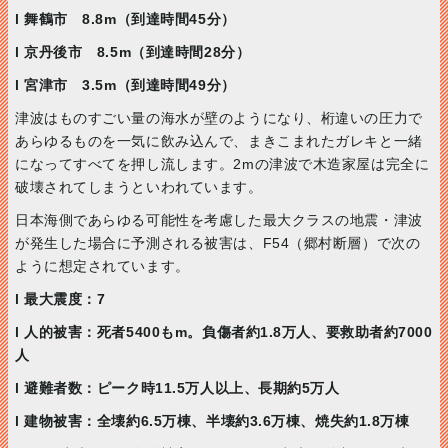
l 舞鶴市 8.8m（到達時間45分）
l 京丹後市 8.5m（到達時間28分）
l 宮津市 3.5m（到達時間49分）
津波はものすごい量の海水が壁のようになり、桁違いの圧力で
あらゆるものを一気に飲み込んで、まきこまれたガレキと一緒
になってすべてを押し流します。2mの津波で木造家屋は完全に
破壊されてしまうといわれています。
日本海側であらゆる可能性を考慮した最大クラスの地震・津波
が発生した場合に予測される被害は、F54（郷村断層）で次の
ように想定されています。
l 最大震度：7
l 人的被害：死者5400もm。負傷者約1.8万人、要救助者約7000
人
l 避難者数：ピーク時11.5万人以上、長期約5万人
l 建物被害：全壊約6.5万棟、半壊約3.6万棟、焼失約1.8万棟