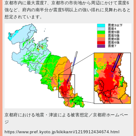
京都市内に最大震度7、京都市の市街地から周辺にかけて震度6
強など、府内の南半分が震度5弱以上の強い揺れに見舞われると
想定されています。
京都府における地震・津波による被害想定／京都府ホームペー
ジ
https://www.pref.kyoto.jp/kikikanri/1219912434674.html