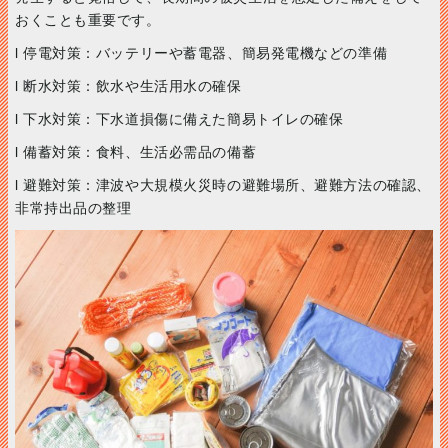
おくことも重要です。
l 停電対策：バッテリーや蓄電器、簡易発電機などの準備
l 断水対策：飲水や生活用水の確保
l 下水対策：下水道損傷に備えた簡易トイレの確保
l 備蓄対策：食料、生活必需品の備蓄
l 避難対策：津波や大規模火災時の避難場所、避難方法の確認、
非常持出品の整理