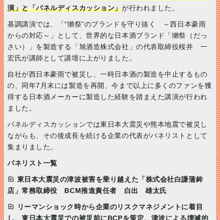
演」と「パネルディスカッション」
が行われました。
基調講演では、「“獺祭”のブランドを守り抜く ～西日本豪雨
からの対応～」として、世界的な日本酒ブランド「獺祭（だっ
さい）」を製造する「旭酒造株式会社」の代表取締役桜井 一
宏氏が講師として講壇に上がりました。
自社が西日本豪雨で被災し、一時日本酒の製造を中止するもの
の、同年7月末には製造を再開、今まで以上に多くのファンを獲
得する日本酒メーカーに製造した経験を踏まえた講演が行われ
ました。
パネルディスカッションでは東日本大震災や熊本地震で被災し
ながらも、その後成長を続ける企業の代表がパネリストとして
集まりました。
パネリスト一覧
東日本大震災の津波被害を乗り越えた「株式会社白謙蒲鉾
店」常務取締役 BCM推進責任者 白出 雄太氏
リーマンショック時から企業のリスクマネジメントに着目
し、東日本大震災での被災前にBCPを策定、津波による壊滅的