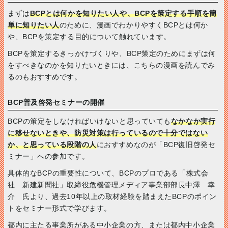
まずは
BCPとは何かを知りたい人や、BCPを策定する手順を簡
単に知りたい人
のために、漫画でわかりやすくBCPとは何か
や、BCPを策定する目的について触れています。
BCPを策定するきっかけづくりや、BCP策定のためにまずは何
をすべきなのかを知りたいときには、こちらの漫画を読んでみ
るのもおすすめです。
BCP普及啓発セミナーの開催
BCPの策定をしなければいけないと思っていても
なかなか実行
に移せないときや、防災対策は行っているので十分ではない
か、と思っている段階の人
におすすめなのが「BCP復旧啓発セ
ミナー」への参加です。
具体的なBCPの重要性について、BCPのプロである「株式会
社 新建新聞社」取締役危機管理メディア事業部部長中澤 幸
介 氏より、過去10年以上の取材経験を踏まえたBCPのポイン
トをセミナー形式で学びます。
都内に主たる事業所がある中小企業の方、または都内中小企業