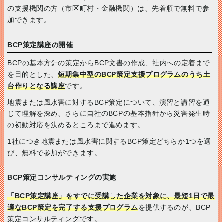
の支援機関の方（市区町村・金融機関）は、先着順で無料で参
加できます。
BCP策定講座の開催
BCPの基本方針の策定からBCP文書の作成、社内への定着まで
を目的とした、
短期集中型のBCP策定支援プログラムのうち土
台作りとなる講座
です。
地震または風水害に対するBCP策定について、演習と講習を通
じて理解を深め、さらに自社のBCPの基本指針から災害発生時
の初動対応を決めるところまで進めます。
1社につき地震または風水害に関するBCP策定どちらか1つを選
び、無料で参加ができます。
BCP策定コンサルティングの実施
「BCP策定講座」をすでに受講した企業を対象に、最短1日で最
適なBCP策定を完了する支援プログラム
を提供するのが、BCP
策定コンサルティングです。