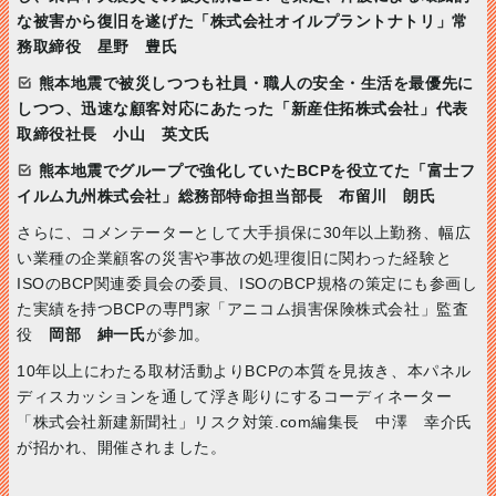
な被害から復旧を遂げた「株式会社オイルプラントナトリ」常
務取締役 星野 豊氏
熊本地震で被災しつつも社員・職人の安全・生活を最優先に
しつつ、迅速な顧客対応にあたった「新産住拓株式会社」代表
取締役社長 小山 英文氏
熊本地震でグループで強化していたBCPを役立てた「富士フ
イルム九州株式会社」総務部特命担当部長 布留川 朗氏
さらに、コメンテーターとして大手損保に30年以上勤務、幅広
い業種の企業顧客の災害や事故の処理復旧に関わった経験と
ISOのBCP関連委員会の委員、ISOのBCP規格の策定にも参画し
た実績を持つBCPの専門家「アニコム損害保険株式会社」監査
役
岡部 紳一氏
が参加。
10年以上にわたる取材活動よりBCPの本質を見抜き、本パネル
ディスカッションを通して浮き彫りにするコーディネーター
「株式会社新建新聞社」リスク対策.com編集長 中澤 幸介氏
が招かれ、開催されました。