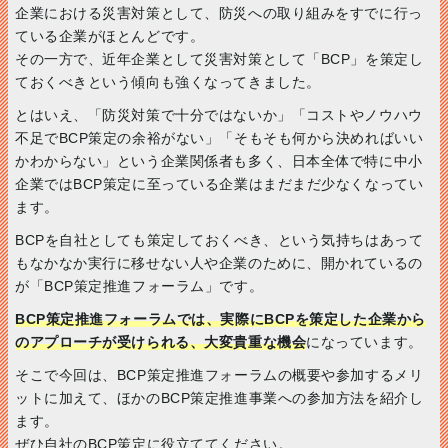
企業における災害対策として、防災への取り組みをすでに行っ
ている企業がほとんどです。
その一方で、近年企業として災害対策として「BCP」を策定し
ておくべきという傾向も強くなってきました。
とはいえ、「防災対策で十分ではないか」「コストやノウハウ
不足でBCP策定の余裕がない」「そもそも何から決めればいい
かわからない」という企業関係者も多く、日本全体で特に中小
企業ではBCP策定に至っている企業はまだまだ少なくなってい
ます。
BCPを自社としても策定しておくべき、という気持ちはあって
もなかなか実行に移せない人や企業のために、開かれているの
が「BCP策定推進フォーラム」です。
BCP策定推進フォーラムでは、実際にBCPを策定した企業から
のアプローチが受けられる、大変貴重な機会
になっています。
そこで今回は、BCP策定推進フォーラムの概要や参加するメリ
ットに加えて、ほかのBCP策定推進事業への参加方法を紹介し
ます。
ぜひ自社のBCP策定に役立ててください。