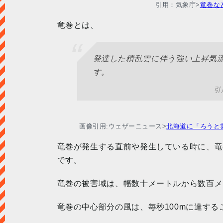
引用：気象庁>
竜巻な
竜巻とは、
発達した積乱雲に伴う強い上昇気
す。
引
画像引用:ウェザーニュース>
北海道に「ろうと
竜巻が発生する直前や発生している時に、竜
です。
竜巻の被害域は、幅数十メートルから数百メ
竜巻の中心部分の風は、毎秒100mに達する