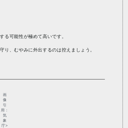
する可能性が極めて高いです。
守り、むやみに外出するのは控えましょう。
画
像
引
用：
気
象
庁>