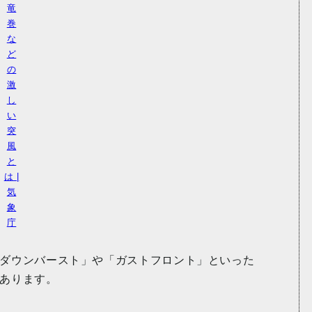
竜
巻
な
ど
の
激
し
い
突
風
と
は |
気
象
庁
ダウンバースト」や「ガストフロント」といった
あります。