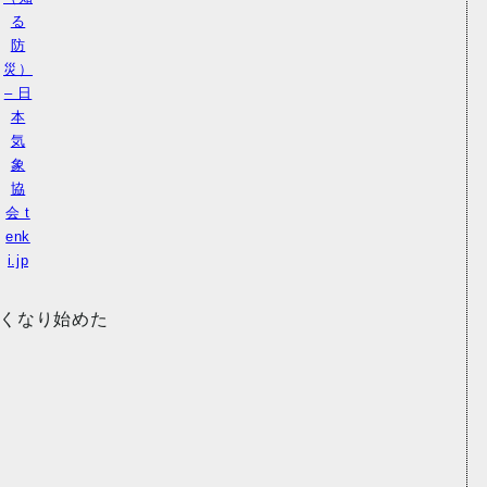
る
防
災）
– 日
本
気
象
協
会 t
enk
i.jp
くなり始めた