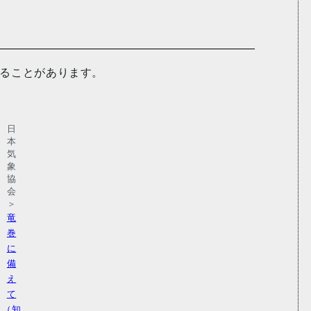
ることがあります。
日
本
気
象
協
会
＞
竜
巻
に
備
え
て
（知