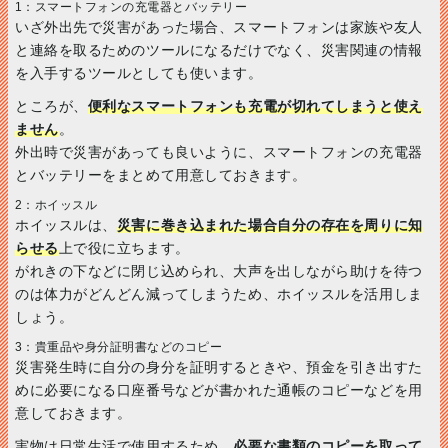
1：スマートフォンの充電器とバッテリー
いざ外出先で災害があった場合、スマートフォンは家族や友人
と連絡を取るためのツールになるだけでなく、災害関連の情報
を入手するツールとしても使います。
ところが、
便利なスマートフォンも充電が切れてしまうと使え
ません
。
外出時で災害があっても良いように、スマートフォンの充電器
とバッテリーをまとめて用意しておきます。
2：ホイッスル
ホイッスルは、
災害に巻き込まれた場合自分の存在を周りに知
らせる
上で役に立ちます。
がれきの下などに閉じ込められ、大声を出しながら助けを待つ
のは体力がどんどん減ってしまうため、ホイッスルを活用しま
しょう。
3：貴重品や身分証明書などのコピー
災害発生時に自分の身分を証明するときや、預金を引き出すた
めに必要になる口座番号などが書かれた通帳のコピーなどを用
意しておきます。
実物は日常生活で使用するため、
必要な書類のコピーを取って