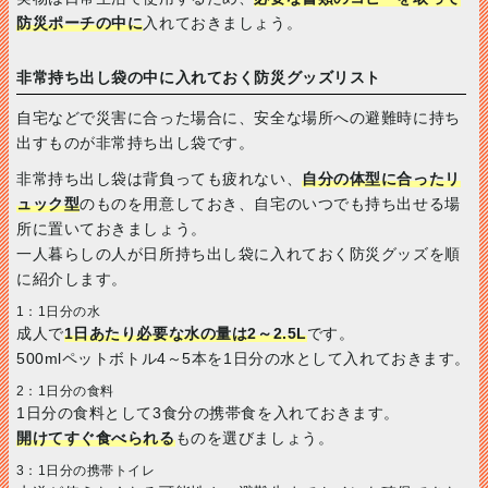
防災ポーチの中に
入れておきましょう。
非常持ち出し袋の中に入れておく防災グッズリスト
自宅などで災害に合った場合に、安全な場所への避難時に持ち
出すものが非常持ち出し袋です。
非常持ち出し袋は背負っても疲れない、
自分の体型に合ったリ
ュック型
のものを用意しておき、自宅のいつでも持ち出せる場
所に置いておきましょう。
一人暮らしの人が日所持ち出し袋に入れておく防災グッズを順
に紹介します。
1：1日分の水
成人で
1日あたり必要な水の量は2～2.5L
です。
500mlペットボトル4～5本を1日分の水として入れておきます。
2：1日分の食料
1日分の食料として3食分の携帯食を入れておきます。
開けてすぐ食べられる
ものを選びましょう。
3：1日分の携帯トイレ