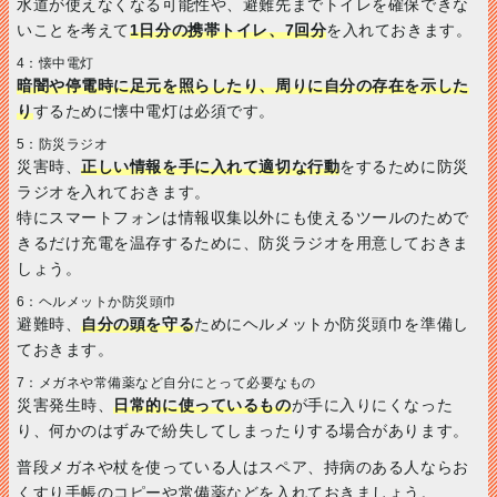
水道が使えなくなる可能性や、避難先までトイレを確保できな
いことを考えて
1日分の携帯トイレ、7回分
を入れておきます。
4：懐中電灯
暗闇や停電時に足元を照らしたり、周りに自分の存在を示した
り
するために懐中電灯は必須です。
5：防災ラジオ
災害時、
正しい情報を手に入れて適切な行動
をするために防災
ラジオを入れておきます。
特にスマートフォンは情報収集以外にも使えるツールのためで
きるだけ充電を温存するために、防災ラジオを用意しておきま
しょう。
6：ヘルメットか防災頭巾
避難時、
自分の頭を守る
ためにヘルメットか防災頭巾を準備し
ておきます。
7：メガネや常備薬など自分にとって必要なもの
災害発生時、
日常的に使っているもの
が手に入りにくなった
り、何かのはずみで紛失してしまったりする場合があります。
普段メガネや杖を使っている人はスペア、持病のある人ならお
くすり手帳のコピーや常備薬などを入れておきましょう。