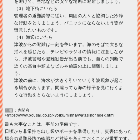
を避けて、空地などの安全な場所に避難しましょう。
（3）地下街にいたら
管理者の避難誘導に従い、周囲の人々と協調した冷静
な行動をとりましょう。パニックにならないよう皆が
留意したいものです。
（4）海辺にいたら
津波からの避難は一刻を争います。海のそばで大きな
揺れを感じたら、テレビやラジオの情報に注意しなが
ら、津波警報や避難勧告が出る前でも、自らの判断で
近くの高台や頑丈なビルや施設の上に避難しましょ
う。
津波の前に、海水が大きく引いていく引波現象が起こ
る場合があります。間違っても海の様子を見に行くよ
うな行動をとらないようにしましょう。
：内閣府
引用
>https://www.bousai.go.jp/kyoiku/minna/watasino/index.html
最も大事なことは、事前の準備です。
日頃から非常持ち出し袋やポーチを準備したり、災害にあった
場合の避難経路の確認など対策を考えておくことが重要です。