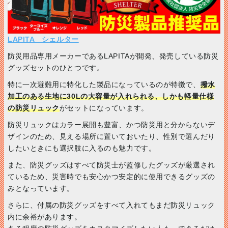
LAPITA シェルター
防災用品専用メーカーであるLAPITAが開発、発売している防災
グッズセットのひとつです。
特に一次避難用に特化した製品になっているのが特徴で、
撥水
加工のある生地に30Lの大容量が入れられる、しかも軽量仕様
の防災リュック
がセットになっています。
防災リュックはカラー展開も豊富、かつ防災用と分からないデ
ザインのため、見える場所に置いておいたり、性別で選んだり
したいときにも選択肢に入るのも魅力です。
また、防災グッズはすべて防災士が監修したグッズが厳選され
ているため、災害時でも安心かつ安定的に使用できるグッズの
みとなっています。
さらに、付属の防災グッズをすべて入れてもまだ防災リュック
内に余裕があります。