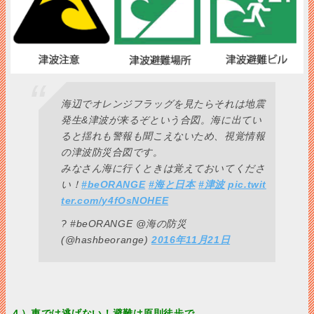
海辺でオレンジフラッグを見たらそれは地震
発生&津波が来るぞという合図。海に出てい
ると揺れも警報も聞こえないため、視覚情報
の津波防災合図です。
みなさん海に行くときは覚えておいてくださ
い！
#beORANGE
#海と日本
#津波
pic.twit
ter.com/y4fOsNOHEE
? #beORANGE @海の防災
(@hashbeorange)
2016年11月21日
４）車では逃げない！避難は原則徒歩で