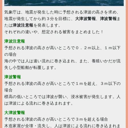
気象庁は、地震が発生した時に予想される津波の高さを求め、
地震が発生してから約３分を目標に、
大津波警報
、
津波警報
ま
たは
津波注意報
を発表します。
それぞれの違いや、想定される被害をまとめました！
津波注意報
予想される津波の高さが高いところで０．２ｍ以上、１ｍ以下
の場合
海の中では人は速い流れに巻き込まれ、また、養殖いかだが流
失し小型船舶が転覆します。
津波警報
予想される津波の高さが高いところで１ｍを超え、３ｍ以下の
場合
標高の低いところでは津波が襲い、浸水被害が発生します。人
は津波による流れに巻き込まれます。
大津波警報
予想される津波の高さが高いところで３ｍを超える場合
木造家屋が全壊・流失し、人は津波による流れに巻き込まれま