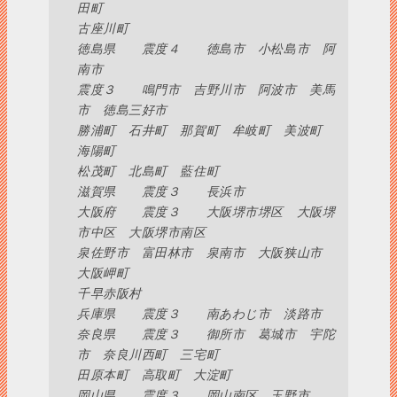
田町
古座川町
徳島県 震度４ 徳島市 小松島市 阿
南市
震度３ 鳴門市 吉野川市 阿波市 美馬
市 徳島三好市
勝浦町 石井町 那賀町 牟岐町 美波町
海陽町
松茂町 北島町 藍住町
滋賀県 震度３ 長浜市
大阪府 震度３ 大阪堺市堺区 大阪堺
市中区 大阪堺市南区
泉佐野市 富田林市 泉南市 大阪狭山市
大阪岬町
千早赤阪村
兵庫県 震度３ 南あわじ市 淡路市
奈良県 震度３ 御所市 葛城市 宇陀
市 奈良川西町 三宅町
田原本町 高取町 大淀町
岡山県 震度３ 岡山南区 玉野市