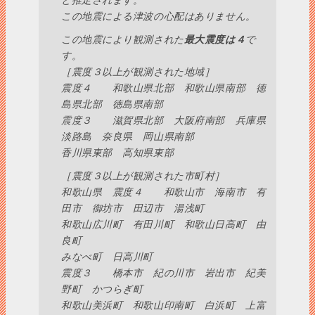
と推定されます。
この地震による津波の心配はありません。
この地震により観測された
最大震度は４
で
す。
［震度３以上が観測された地域］
震度４ 和歌山県北部 和歌山県南部 徳
島県北部 徳島県南部
震度３ 滋賀県北部 大阪府南部 兵庫県
淡路島 奈良県 岡山県南部
香川県東部 高知県東部
［震度３以上が観測された市町村］
和歌山県 震度４ 和歌山市 海南市 有
田市 御坊市 田辺市 湯浅町
和歌山広川町 有田川町 和歌山日高町 由
良町
みなべ町 日高川町
震度３ 橋本市 紀の川市 岩出市 紀美
野町 かつらぎ町
和歌山美浜町 和歌山印南町 白浜町 上富