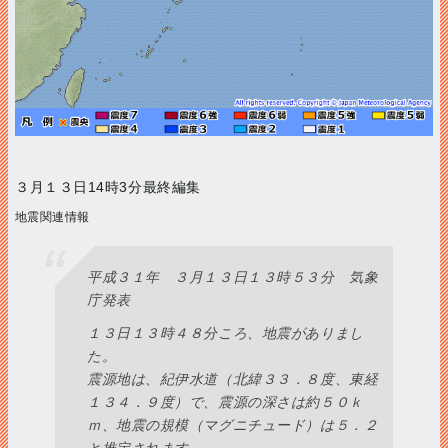
３月１３日14時3分最終編集
地震関連情報
平成３１年 ３月１３日１３時５３分 気象
庁発表
１３日１３時４８分ころ、地震がありまし
た。
震源地は、紀伊水道（北緯３３．８度、東経
１３４．９度）で、震源の深さは約５０ｋ
ｍ、地震の規模（マグニチュード）は５．２