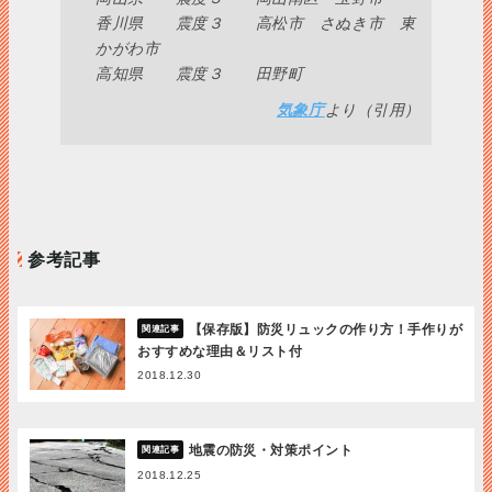
香川県 震度３ 高松市 さぬき市 東
かがわ市
高知県 震度３ 田野町
気象庁
より（引用）
参考記事
【保存版】防災リュックの作り方！手作りが
おすすめな理由＆リスト付
2018.12.30
地震の防災・対策ポイント
2018.12.25