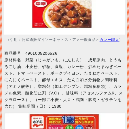
（引用：公式通販ダイソーネットストア＞一般食品＞
カレー職人
）
商品番号：4901005206526
原材料名：野菜（じゃがいも、にんじん）、成形豚肉、とうも
ろこし油、小麦粉、砂糖、食塩、カレー粉、炒めたまねぎペー
スト、トマトペースト、ポークブイヨン、たまねぎペースト、
にんにくペースト、酵母エキス、たん白加水分解物／調味料
（アミノ酸等）、増粘剤（加工デンプン、増粘多糖類）、カラ
メル色素、酸化防止剤（V.C）、甘味料（アセスルファムK、ス
クラロース）、（一部に小麦・大豆・鶏肉・豚肉・ゼラチンを
含む） 賞味期間（日）：1980