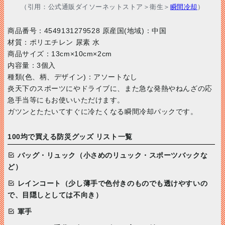
（引用：公式通販ダイソーネットストア＞衛生＞
瞬間冷却
）
商品番号：4549131279528 原産国(地域)：中国
材質：ポリエチレン 尿素 水
商品サイズ：13cm×10cm×2cm
内容量：3個入
種類(色、柄、デザイン)：アソートなし
炎天下のスポーツにやドライブに、また急な発熱やねんざの応
急手当等にもお使いいただけます。
ガツンとたたいてすぐに冷たくなる瞬間冷却パックです。
100均で買える防災グッズ リスト一覧
バッグ・リュック（小さめのリュック・スポーツバックな
ど）
レインコート（少し薄手で色付きのものでも透けやすいの
で、目隠しとしては不向き）
軍手