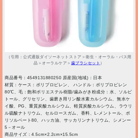
（引用：公式通販ダイソーネットストア＞衛生・オーラル・バス用
品＞オーラルケア＞
歯ブラシセット
）
商品番号：4549131880250 原産国(地域)：日本
材質：ケース：ポリプロピレン、 ハンドル：ポリプロピレン
80℃、毛：飽和ポリエステル樹脂/歯みがき粉成分：水、ソルビ
トール、グリセリン、歯磨き用リン酸水素カルシウム、無水ケ
イ酸、PG、重質炭酸カルシウム、軽質炭酸カルシウム、ラウリ
ル硫酸ナトリウム、セルロースガム、香料、L-メントール、ポ
リソルベート80、ハッカ油、サッカリンナトリウム、シメンー
5－オール
商品サイズ：4.5cm×2.2cm×15.5cm