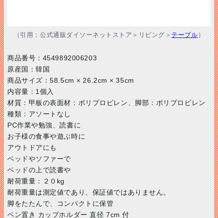
（引用：公式通販ダイソーネットストア＞リビング＞
テーブル
）
商品番号：4549892006203
原産国：韓国
商品サイズ：58.5cm × 26.2cm × 35cm
内容量：1個入
材質：甲板の表面材：ポリプロピレン、脚部：ポリプロピレン
種類：アソートなし
PC作業や勉強、読書に
お子様の食事や遊ぶ時に
アウトドアにも
ベッドやソファーで
ベッドの上で読書や
耐荷重量：２０kg
耐荷重量は測定値であり、保証値ではありません。
脚をたたんで、コンパクトに保管
ペン置き カップホルダー 直径 7cm 付