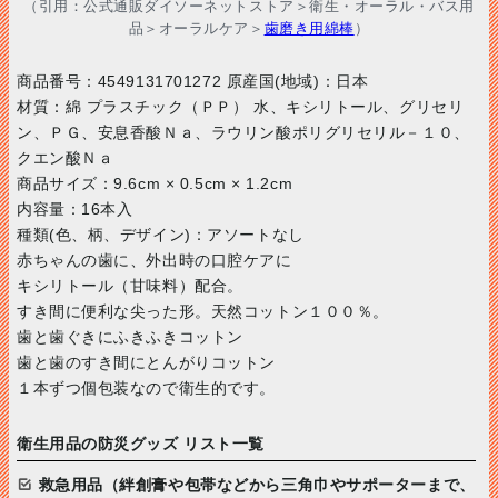
（引用：公式通販ダイソーネットストア＞衛生・オーラル・バス用
品＞オーラルケア＞
歯磨き用綿棒
）
商品番号：4549131701272 原産国(地域)：日本
材質：綿 プラスチック（ＰＰ） 水、キシリトール、グリセリ
ン、ＰＧ、安息香酸Ｎａ、ラウリン酸ポリグリセリル－１０、
クエン酸Ｎａ
商品サイズ：9.6cm × 0.5cm × 1.2cm
内容量：16本入
種類(色、柄、デザイン)：アソートなし
赤ちゃんの歯に、外出時の口腔ケアに
キシリトール（甘味料）配合。
すき間に便利な尖った形。天然コットン１００％。
歯と歯ぐきにふきふきコットン
歯と歯のすき間にとんがりコットン
１本ずつ個包装なので衛生的です。
衛生用品の防災グッズ リスト一覧
救急用品（絆創膏や包帯などから三角巾やサポーターまで、