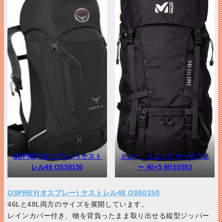
OSPREY(オスプレー) ケスト
ミレー リュック サースフェ
レル48 OS50150
ー 40+5 MIS0593
OSPREY(オスプレー) ケストレル48 OS50150
46Lと48L両方のサイズを展開しています。
レインカバー付き、物を背負ったまま取り出せる縦型ジッパー