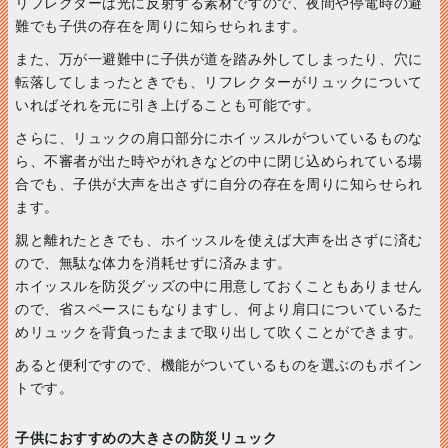
リフレクターは光に反射する素材ですので、夜間や停電時の避
難でも子供の存在を周りに知らせられます。
また、万が一避難中に子供が道を踏み外してしまったり、穴に
転落してしまったときでも、リフレクターがリュックについて
いればそれを元に引き上げることも可能です。
さらに、リュックの肩口部分にホイッスルがついているものな
ら、不審者が出た時やがれきなどの中に閉じ込められている場
合でも、子供が大声を出さずに自分の存在を周りに知らせられ
ます。
親と離れたときでも、ホイッスルを使えば大声を出さずに済む
ので、無駄な体力を消耗せずに済みます。
ホイッスルを防災グッズの中に用意しておくこともありません
ので、省スペースにもなりますし、何より肩口についているた
めリュックを背負ったままで取り出して吹くことができます。
あると便利ですので、機能がついているものを選ぶのもポイン
トです。
子供におすすめの大きさの防災リュック