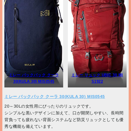
ミレー バックパック クーラ
ミレー リュック UBIC 30 MI
30(KULA 30) MIS0545
S1922
ミレー バックパック クーラ 30(KULA 30) MIS0545
20～30Lの女性用にぴったりのリュックです。
シンプルな黒いデザインに加えて、口が開閉しやすい、長時間
背負っても疲れない背面システムなど防災リュックとしても優
秀な機能も備えています。