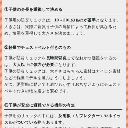
①子供の身長を重視して決める
子供用の防災リュックは、
10～20Lのものが基準
となります。
大きさは、実際に背負う子供の肩幅によって負担が異なるた
め、慎重を重視して大きさを決めましょう。
②軽量でチェストベルト付きのもの
子供が防災リュックを
長時間背負って
なおかつ避難をするの
は、
大人以上に体力が必要
になります。
子供の防災リュックは、大きさはもちろん素材はナイロン素材
などの軽量モデルを選ぶようにしましょう。
かつ、避難時に動いても肩ひもがずりおちないようにチェスト
ベルト付きの物を選ぶと安心です。
③子供が安全に避難できる機能の有無
子供用のリュックの中には、
反射板（リフレクター）やホイッ
スルがついている
物もあります。