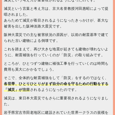
減災という言葉と考え方は、京大名誉教授河田惠昭によって提
唱されました。
あらためて減災が着目されるようになったきっかけが、甚大な
被害を出した阪神淡路大震災です。
阪神大震災での主な被害状況の原因が、以前の耐震基準で建て
られた古い建物による倒壊です。
これを踏まえて、再び大きな地震が起きても建物が壊れないよ
うに、耐震補強を行っていくのが「防災」の取り組みです。
ところが、ひとつずつ建物に補強工事を行っていくのは時間も
費用も莫大にかかるでしょう。
そこで、全体的な耐震補強をして「防災」をするのではなく、
各世帯、ひとりひとりがまず自分の命を守るための行動をする
「減災」が注目
されるようになったのです。
減災は、東日本大震災でもさらに重要視されるようになりまし
た。
岩手県宮古市田老地区に建設されていた世界一クラスの規模を