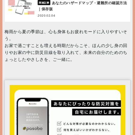
あなたのハザードマップ・避難所の確認方法
｜保存版
2020.02.04
梅雨から夏の季節は、心も身体もお疲れモードに入りやすいそ
う。
お家で過ごすことも増える時期だからこそ、ほんの少し身の回
りやお家の中に防災目線を取り入れて、未来の自分のためのち
ょっとしたやさしさを、ご一緒に。