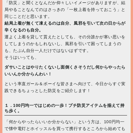
「防災」と聞くとなんだか仰々しいイメージがありますが、結
局やることなんてのはさっきの「一枚上着を持っておこう」と
同じことだと思います。
結局上着が無くて凍えるのは自分、風邪を引いて次の日からが
辛くなるのも自分。
運よく上着を貸して貰えたとしても、その分誰かが寒い思いを
してしまうのかもしれないし、風邪を引いて困ってしまうの
も、たぶん自分一人だけではないはずです。
そうはいっても、
ダサいことはやりたくないし面倒くさそうだし何からやったら
いいんか分からんわい！
という率直ガール＆ボーイな皆さまへ向けて、今日からすぐ実
践できるちょっとした防災をご紹介します！
１．100円均一ではじめの一歩！プチ防災アイテムを揃えて持
ち歩く。
「何からやったらいいか分からない」という方は、100円均一
で懐中電灯とホイッスルを買って携行するところから始めても