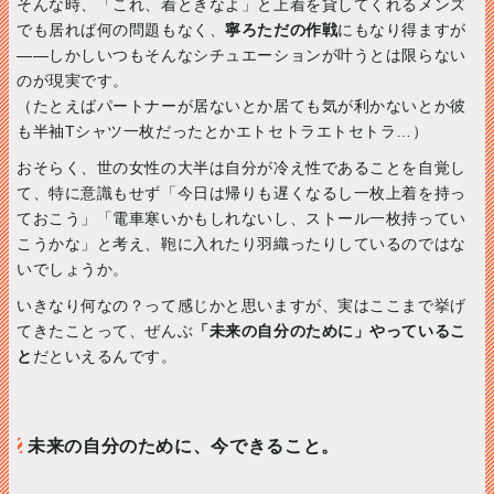
そんな時、「これ、着ときなよ」と上着を貸してくれるメンズ
でも居れば何の問題もなく、
寧ろただの作戦
にもなり得ますが
――しかしいつもそんなシチュエーションが叶うとは限らない
のが現実です。
（たとえばパートナーが居ないとか居ても気が利かないとか彼
も半袖Tシャツ一枚だったとかエトセトラエトセトラ…）
おそらく、世の女性の大半は自分が冷え性であることを自覚し
て、特に意識もせず「今日は帰りも遅くなるし一枚上着を持っ
ておこう」「電車寒いかもしれないし、ストール一枚持ってい
こうかな」と考え、鞄に入れたり羽織ったりしているのではな
いでしょうか。
いきなり何なの？って感じかと思いますが、実はここまで挙げ
てきたことって、ぜんぶ
「未来の自分のために」やっているこ
と
だといえるんです。
未来の自分のために、今できること。