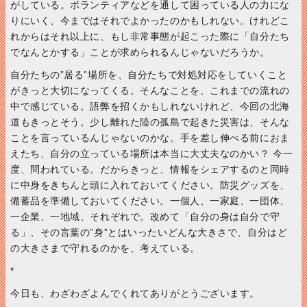
がしている。ボランティアなどを通して困っている人の力にな
りにいく、今まではそれでよかったのかもしれない。けれどこ
れからはそれ以上に、もし非常事態が起こった際に「自分たち
でなんとかする」ことが求められるんじゃないだろうか。
自分たちの”居る”場所を、自分たちで対処対応をしていくこと
がきっと大切になってくる。そんなことを、これまでの流れの
中で感じている。語弊を招くかもしれないけれど、今回の北海
道もきっとそう。少し離れた陸の孤島で起きた災害は、そんな
ことを言っているんじゃないのかな。手を差し伸べる前におま
えたち、自分の立っている場所は本当に大丈夫なのかい？ 今一
度、問われている。だからきっと、情報をシェアするのと同時
に中身をきちんと頭に入れておいてください。防災グッズを、
備蓄品を準備しておいてください。一個人、一家庭、一団体、
一企業、一地域、それぞれで。改めて「自分の身は自分で守
る」、その言葉の”身”とはいったいどんな大きさで、自分はど
の大きさまで守れるのかを、考えている。
*
今日も、わざわざよんでくれてありがとうございます。