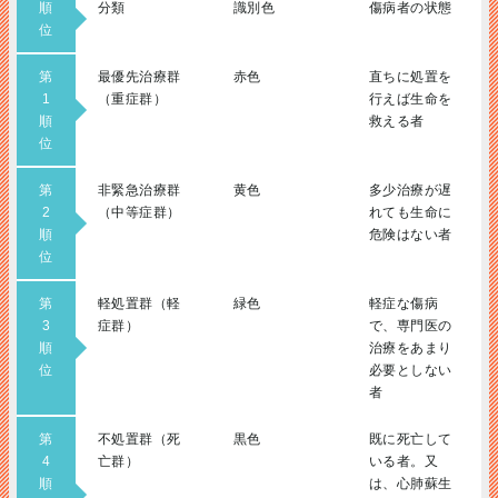
順
分類
識別色
傷病者の状態
位
第
最優先治療群
赤色
直ちに処置を
1
（重症群）
行えば生命を
順
救える者
位
第
非緊急治療群
黄色
多少治療が遅
2
（中等症群）
れても生命に
順
危険はない者
位
第
軽処置群（軽
緑色
軽症な傷病
3
症群）
で、専門医の
順
治療をあまり
位
必要としない
者
第
不処置群（死
黒色
既に死亡して
4
亡群）
いる者。又
順
は、心肺蘇生