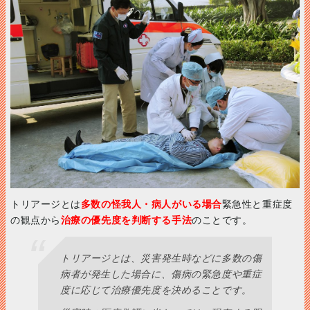
トリアージとは
多数の怪我人・病人がいる場合
緊急性と重症度
の観点から
治療の優先度を判断する手法
のことです。
トリアージとは、災害発生時などに多数の傷
病者が発生した場合に、傷病の緊急度や重症
度に応じて治療優先度を決めることです。