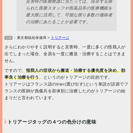
災害時の医療救護に当たっては、現存する限
られた医療スタッフや医薬品等の医療機能を
最大限に活用して、可能な限り多数の傷病者
の治療にあたることが必要です。
：東京都福祉保健局 >
トリアージ
引用
さらにわかりやすく説明すると災害時、一度に多くの怪我人が
出てしまった場合、全員を一度に搬送・治療することはできま
せん。
ですので、
怪我人の症状から搬送・治療する優先度を決め、
効
率良く治療を行う
、というのがトリアージの目的です。
トリアージはフランス語のtrier(選び出す)という単語が語源でフ
ランスの医師が負傷兵を容体別に治療したのがトリアージの始
まりだと言われています。
トリアージタッグの４つの色分けの意味