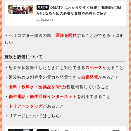
DMATとはわかりやすく解説！看護師がDM
ATになるための必要な資格や条件もご紹介
2019.02.25
・ヘリコプター搬送の際、
医師を同伴
することができる（望ま
しい）
施設と設備について
・患者が多数発生したときにも対応できる
スペース
があること
・通常時の６割程度の電力を発電できる
自家発電
があること
・
食料・飲料水・医薬品を3日分
程度備蓄していること
・
衛生電話・衛生回線インターネット
を利用できること
・
トリアージタッグ
があること
トリアージについてはこちら↓