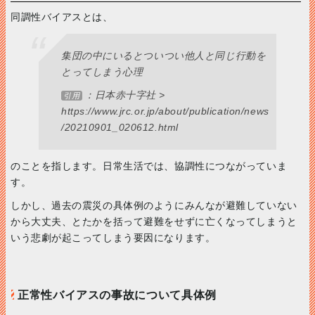
同調性バイアスとは、
集団の中にいるとついつい他人と同じ行動を
とってしまう心理
：日本赤十字社 >
引用
https://www.jrc.or.jp/about/publication/news
/20210901_020612.html
のことを指します。日常生活では、協調性につながっていま
す。
しかし、過去の震災の具体例のようにみんなが避難していない
から大丈夫、とたかを括って避難をせずに亡くなってしまうと
いう悲劇が起こってしまう要因になります。
正常性バイアスの事故について具体例