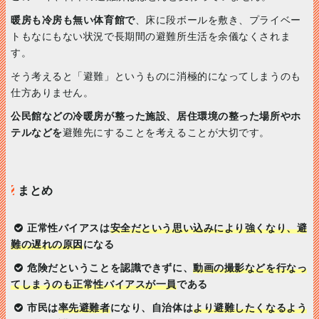
暖房も冷房も無い体育館で
、床に段ボールを敷き、プライベー
トもなにもない状況で長期間の避難所生活を余儀なくされま
す。
そう考えると「避難」というものに消極的になってしまうのも
仕方ありません。
公民館などの冷暖房が整った施設、居住環境の整った場所やホ
テルなどを
避難先にすることを考えることが大切です。
まとめ
正常性バイアスは
安全だという思い込みにより強くなり、避
難の遅れの原因
になる
危険だということを認識できずに、
動画の撮影などを行なっ
てしまうのも正常性バイアスが一員
である
市民は
率先避難者
になり、自治体は
より避難したくなるよう