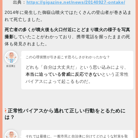
出典：
https://gigazine.net/news/20140927-ontake/
2014年に発生した御嶽山噴火ではたくさんの登山者が巻き込ま
れて死亡しました。
死亡者の多くが噴火後も火口付近にとどまり噴火の様子を写真
撮影
していたことがわかっており、携帯電話を握ったままの死
体も発見されました。
この心理状態が引き起こす恐ろしさがわかったかな？
防災博士
どれも「自分は大丈夫だ」という思い込みにより、
本当に迫っている脅威に反応できない
という正常性
バイアスによって起こるものだ。
正常性バイアスから逃れて正しい行動をとるために
は？
それでは最後に、一般市民と自治体に分けてどのような対策を取