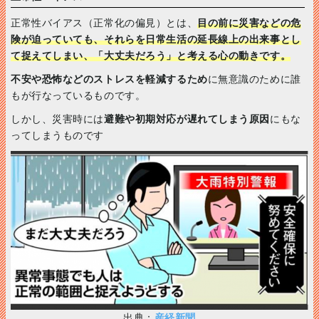
正常性バイアス（正常化の偏見）とは、
目の前に災害などの危
険が迫っていても、それらを日常生活の延長線上の出来事とし
て捉えてしまい、「大丈夫だろう」と考える心の動きです。
不安や恐怖などのストレスを軽減するため
に無意識のために誰
もが行なっているものです。
しかし、災害時には
避難や初期対応が遅れてしまう原因
にもな
ってしまうものです
出典：
産経新聞